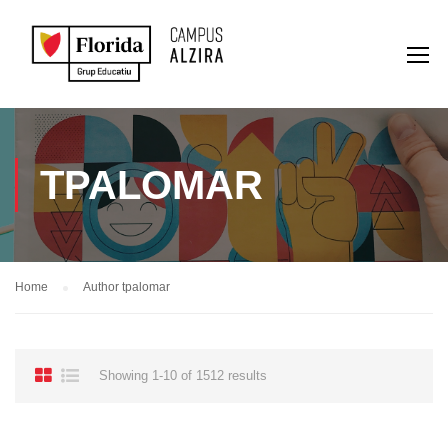
TPALOMAR
Home
Author tpalomar
Showing 1-10 of 1512 results