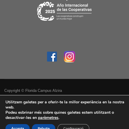
Copyright © Florida Campus Alzira
Política de privacitat
Utilitzem galetes per a oferir-te la millor experiència en la nostra
web.
Podeu esbrinar més sobre quines galetes estem utilitzant o
Avís legal
desactivar-les en
parèmetres
.
Accessibilitat
Accepta
Rebutja
Configuració