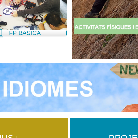
FP BÀSICA
MUS+
PROJE