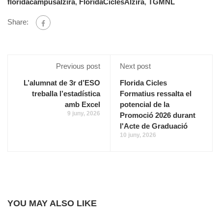
floridacampusalzira
,
FloridaCiclesAlzira
,
TGMNL
Share:
Previous post
Next post
L’alumnat de 3r d’ESO
Florida Cicles
treballa l’estadística
Formatius ressalta el
amb Excel
potencial de la
9 juny, 2026
Promoció 2026 durant
l'Acte de Graduació
10 juny, 2026
YOU MAY ALSO LIKE