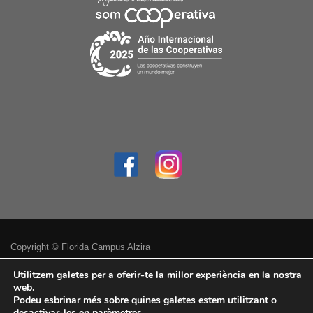
Copyright © Florida Campus Alzira
Política de privacitat
Utilitzem galetes per a oferir-te la millor experiència en la nostra
web.
Podeu esbrinar més sobre quines galetes estem utilitzant o
Avís legal
desactivar-les en
parèmetres
.