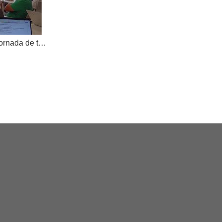
AKOE tanca el curs amb una jornada de treball compartit i dona la benvinguda a una nova cooperativa