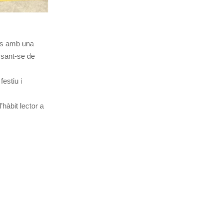
lòs amb una
ssant-se de
estiu i
hàbit lector a