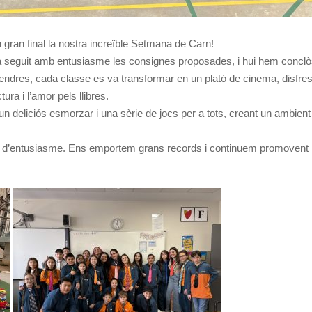
gran final la nostra increïble Setmana de Carn!
ha seguit amb entusiasme les consignes proposades, i hui hem conc
divendres, cada classe es va transformar en un plató de cinema, disfre
ura i l’amor pels llibres.
n deliciós esmorzar i una sèrie de jocs per a tots, creant un ambient f
ant d’entusiasme. Ens emportem grans records i continuem promovent l’