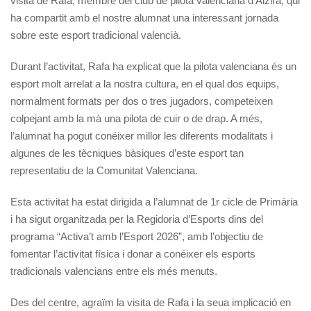
visita de Rafa, membre del club de pilota valenciana d’
Alzira
, qui
ha compartit amb el nostre alumnat una interessant jornada
sobre este esport tradicional valencià.
Durant l’activitat, Rafa ha explicat que la pilota valenciana és un
esport molt arrelat a la nostra cultura, en el qual dos equips,
normalment formats per dos o tres jugadors, competeixen
colpejant amb la mà una pilota de cuir o de drap. A més,
l’alumnat ha pogut conéixer millor les diferents modalitats i
algunes de les tècniques bàsiques d’este esport tan
representatiu de la Comunitat Valenciana.
Esta activitat ha estat dirigida a l’alumnat de 1r cicle de Primària
i ha sigut organitzada per la Regidoria d’Esports dins del
programa “Activa’t amb l’Esport 2026”, amb l’objectiu de
fomentar l’activitat física i donar a conéixer els esports
tradicionals valencians entre els més menuts.
Des del centre, agraïm la visita de Rafa i la seua implicació en