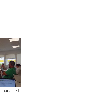
AKOE tanca el curs amb una jornada de treball compartit i dona la benvinguda a una nova cooperativa