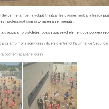
del centre també ha volgut finalitzar les classes molt a la fresca jug
 i professorat com si tornaren a ser menuts.
a d’aigua amb pistoletes, poals i qualsevol element que poguera recol
nts amb molts somriures i diversió entre tot l’alumnat de Secundàr
era podríem acabar el curs?