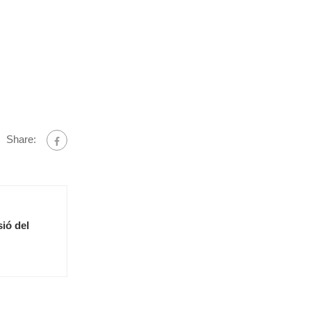
Share:
ió del