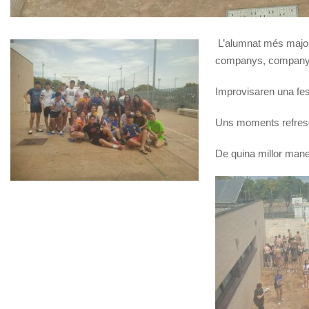
L’alumnat més major 
companys, companyes
Improvisaren una fest
Uns moments refresca
De quina millor man