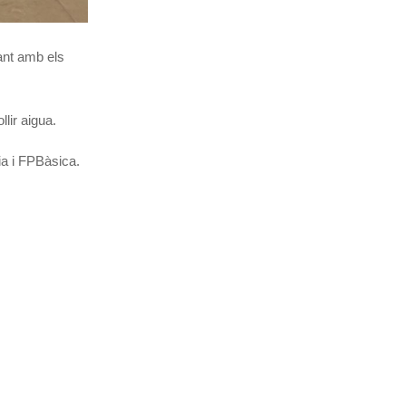
ant amb els
lir aigua.
ia i FPBàsica.