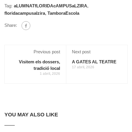
Tag:
aLUMNATfLORIDAcAMPUSaLZIRA
,
floridacampusalzira
,
TamboraEscola
Share:
Previous post
Next post
Visitem els dossers,
A GATES AL TEATRE
17 abril, 2026
tradició local
1 abril, 2026
YOU MAY ALSO LIKE