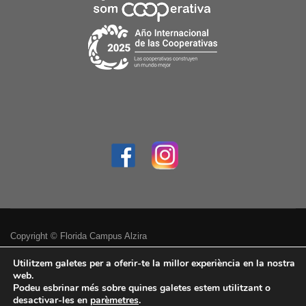
Copyright © Florida Campus Alzira
Política de privacitat
Utilitzem galetes per a oferir-te la millor experiència en la nostra
web.
Podeu esbrinar més sobre quines galetes estem utilitzant o
Avís legal
desactivar-les en
parèmetres
.