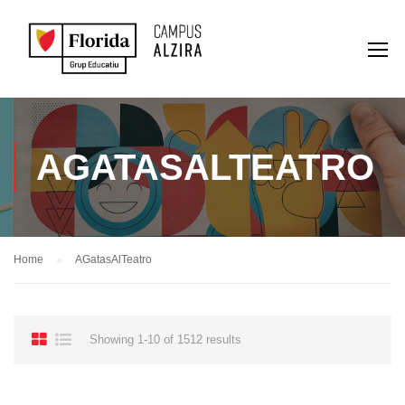
AGATASALTEATRO
Home
AGatasAlTeatro
Showing 1-10 of 1512 results