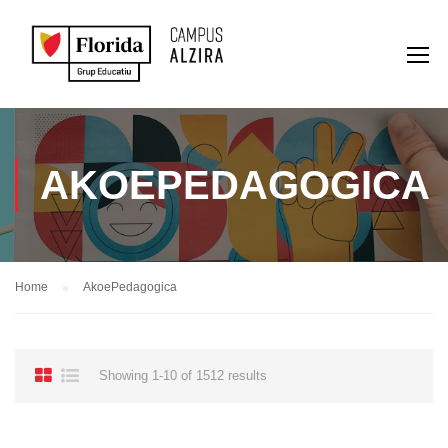
AKOEPEDAGOGICA
Home
AkoePedagogica
Showing 1-10 of 1512 results