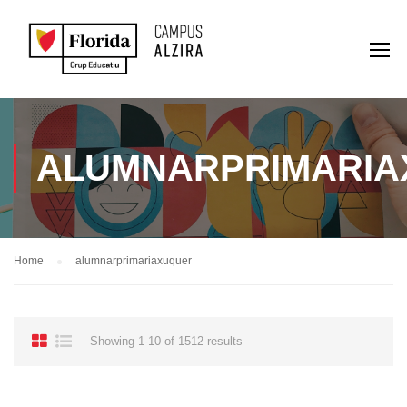
ALUMNARPRIMARI
Home
alumnarprimariaxuquer
Showing 1-10 of 1512 results