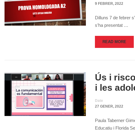
9 FEBRER, 2022
Dilluns 7 de febrer 
s’ha presentat …
READ MORE
Ús i risc
i les ado
Date
27 GENER, 2022
Paula Taberner Gimén
Educatiu i Florida 