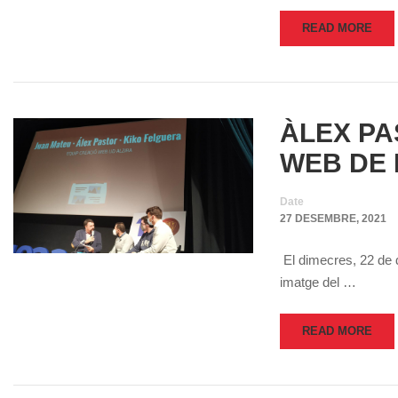
READ MORE
ÀLEX PA
WEB DE 
Date
27 DESEMBRE, 2021
El dimecres, 22 de d
imatge del …
READ MORE