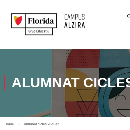
Q
ALUMNAT CICLE
Home
alumnat cicles xuquer