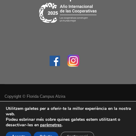
Copyright © Florida Campus Alzira
Política de privacitat
Utilitzem galetes per a oferir-te la millor experiència en la nostra
web.
Podeu esbrinar més sobre quines galetes estem utilitzant o
Avís legal
desactivar-les en
parèmetres
.
Accessibilitat