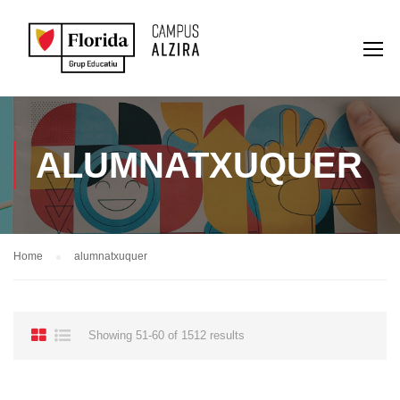
ALUMNATXUQUER
Home
alumnatxuquer
Showing 51-60 of 1512 results