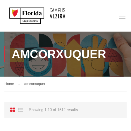
AMCORXUQUER
Home
amcorxuquer
Showing 1-10 of 1512 results