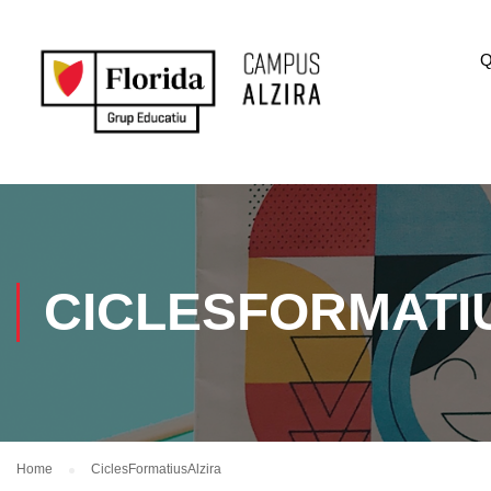
Q
CICLESFORMATI
Home
CiclesFormatiusAlzira