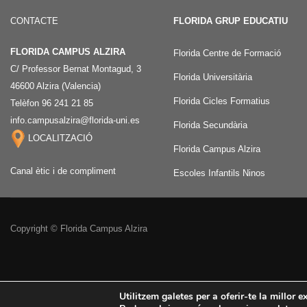
CONTACTE
FLORIDA GRUP EDUCATIU
FLORIDA CAMPUS ALZIRA
Florida Centre de Formació
C/ Professor Bernat Montagud, 3
Florida Universitària
46600 Alzira (Valencia)
Florida Cicles Formatius
Telèfon 96 241 21 85
info.campusalzira@florida-uni.es
Florida Secundària
LOCALITZACIÓ
Florida Campus Alzira
Canal ètic i de compliment
Escoles Infantils Ninos
Copyright © Florida Campus Alzira
Utilitzem galetes per a oferir-te la millor 