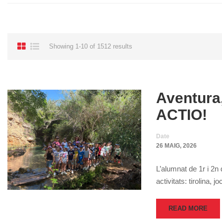
Showing 1-10 of 1512 results
Aventura
ACTIO!
Date
26 MAIG, 2026
L’alumnat de 1r i 2n
activitats: tirolina, jo
READ MORE