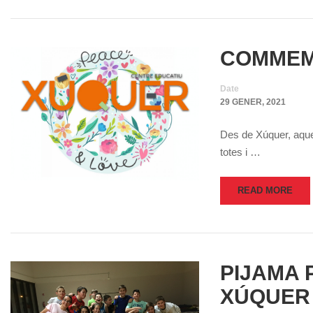
COMMEMO
Date
29 GENER, 2021
Des de Xúquer, aque
totes i …
READ MORE
PIJAMA 
XÚQUER