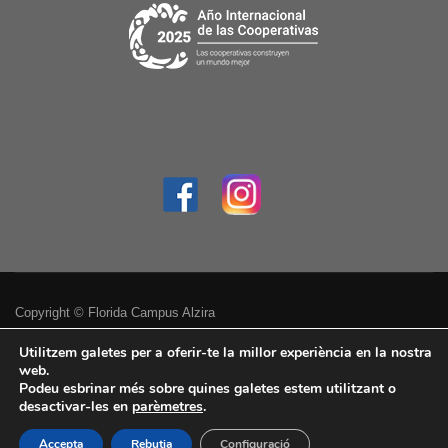
Copyright © Florida Campus Alzira
Política de privacitat
Utilitzem galetes per a oferir-te la millor experiència en la nostra
web.
Podeu esbrinar més sobre quines galetes estem utilitzant o
Avís legal
desactivar-les en
parèmetres
.
Accessibilitat
Accepta
Rebutja
Configuració