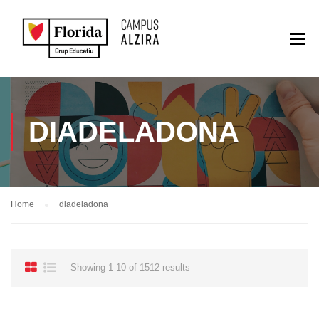
DIADELADONA
Home
diadeladona
Showing 1-10 of 1512 results