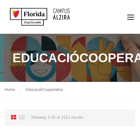
EDUCACIÓCOOPERA
Home
EducacióCooperativa
Showing 1-10 of 1512 results