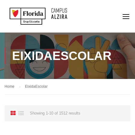
EIXIDAESCOLAR
Home
EixidaEscolar
Showing 1-10 of 1512 results