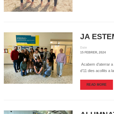
JA ESTE
Date
15 FEBRER, 2024
Acabem d’aterrar a V
d’11 dies acollits a
READ MORE