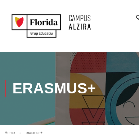
Q
ERASMUS+
Home
erasmus+