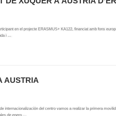
 DE XÚQUER A ÀUSTRIA D’E
articipant en el projecte ERASMUS+ KA122, financiat amb fons europe
uda i …
 AUSTRIA
de internacionalización del centro vamos a realizar la primera mov
ales de enero …