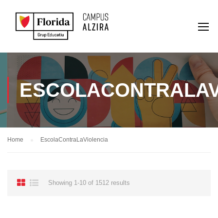
ESCOLACONTRALAV
Home
EscolaContraLaViolencia
Showing 1-10 of 1512 results