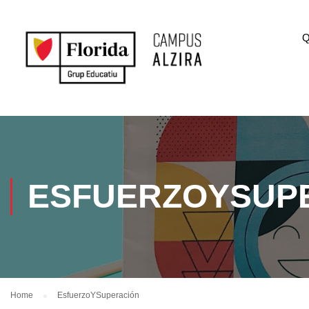
Q
ESFUERZOYSUP
Home
EsfuerzoYSuperación