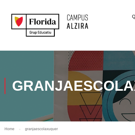
Q
GRANJAESCOLA
Home
granjaescolaxuquer