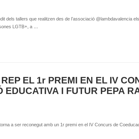
t dels tallers que realitzen des de l’associació @lambdavalencia els qu
persones LGTB+, a …
REP EL 1r PREMI EN EL IV C
Ó EDUCATIVA I FUTUR PEPA R
r torna a ser reconegut amb un 1r premi en el IV Concurs de Coeduca