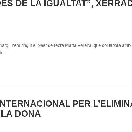
ES DE LA IGUALTAT”, XERRA
A
març, hem tingut el plaer de rebre Marta Pereira, que col·labora amb la
mb …
 INTERNACIONAL PER L’ELIMIN
 LA DONA