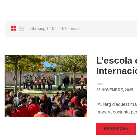
Showing 1-10 of 1512 results
L’escola
Internaci
Date
26 NOVEMBRE, 2025
Al llarg d’aquest mat
manera conjunta per 
READ MORE