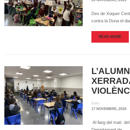
26 NOVEMBRE, 2020
Des de Xúquer Centre
contra la Dona el di
READ MORE
L’ALUMN
XERRADA
VIOLÈNC
Date
17 NOVEMBRE, 2020
Al llarg del matí de
Departament de …