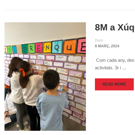
8M a Xú
Date
8 MARÇ, 2024
Com cada any, des de
activitats. 3r i …
READ MORE