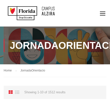
JORNADAORIENTAC
Home
JornadaOrientacio
Showing 1-10 of 1512 results