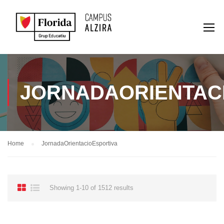
JORNADAORIENTAC
Home
JornadaOrientacioEsportiva
Showing 1-10 of 1512 results