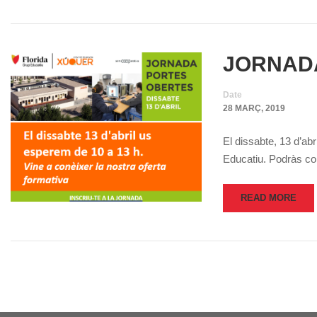
JORNAD
Date
28 MARÇ, 2019
El dissabte, 13 d’ab
Educatiu. Podràs co
READ MORE