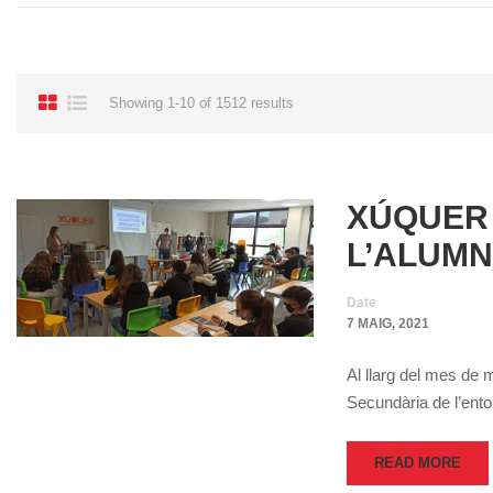
Showing 1-10 of 1512 results
XÚQUER 
L’ALUMN
Date
7 MAIG, 2021
Al llarg del mes de 
Secundària de l’ent
READ MORE