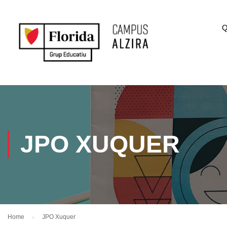
Q
JPO XUQUER
Home
JPO Xuquer