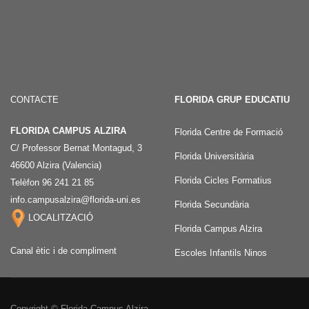
CONTACTE
FLORIDA GRUP EDUCATIU
FLORIDA CAMPUS ALZIRA
Florida Centre de Formació
C/ Professor Bernat Montagud, 3
Florida Universitària
46600 Alzira (Valencia)
Florida Cicles Formatius
Telèfon 96 241 21 85
info.campusalzira@florida-uni.es
Florida Secundària
LOCALITZACIÓ
Florida Campus Alzira
Canal ètic i de compliment
Escoles Infantils Ninos
Copyright © Florida Campus Alzira