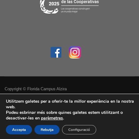
Copyright © Florida Campus Alzira
Política de privacitat
Utilitzem galetes per a oferir-te la millor experiència en la nostra
web.
Podeu esbrinar més sobre quines galetes estem utilitzant o
Avís legal
desactivar-les en
parèmetres
.
Accessibilitat
Accepta
Rebutja
Configuració