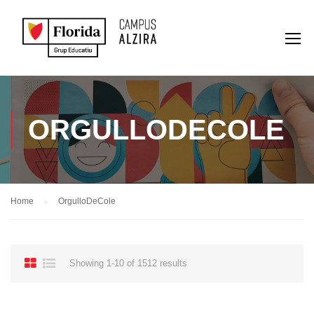
ORGULLODECOLE
Home
OrgulloDeCole
Showing 1-10 of 1512 results