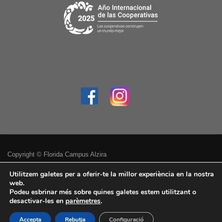
Copyright © Florida Campus Alzira
Política de privacitat
Utilitzem galetes per a oferir-te la millor experiència en la nostra
web.
Podeu esbrinar més sobre quines galetes estem utilitzant o
Avís legal
desactivar-les en
parèmetres
.
Accessibilitat
Accepta
Rebutja
Configuració