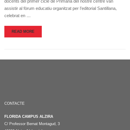
docents del primer cicle de Primària del nostre centre van
assistir al fòrum educatiu organitzat per l’editorial Santillana,
celebrat en …
READ MORE
CONTACTE
FLORIDA CAMPUS ALZIRA
C/ Professor Bernat Montagud, 3