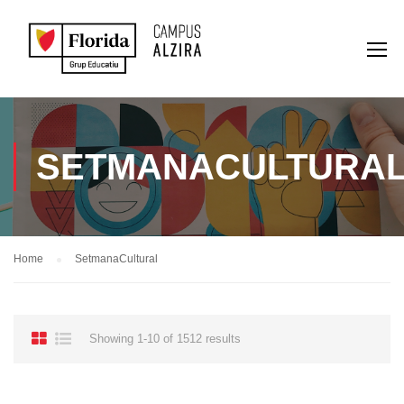
SETMANACULTURA
Home
SetmanaCultural
Showing 1-10 of 1512 results