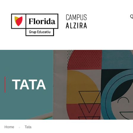
Q
TATA
Home
Tata