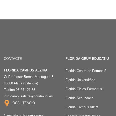
CONTACTE
FLORIDA GRUP EDUCATIU
FLORIDA CAMPUS ALZIRA
Florida Centre de Formació
C/ Professor Bernat Montagud, 3
Florida Universitària
46600 Alzira (Valencia)
Florida Cicles Formatius
Telèfon 96 241 21 85
info.campusalzira@florida-uni.es
Florida Secundària
LOCALITZACIÓ
Florida Campus Alzira
Canal ètic i de compliment