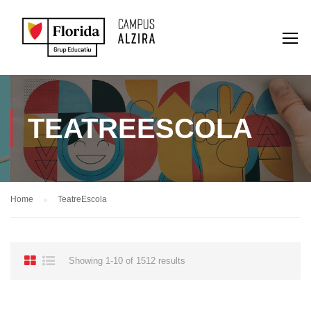
TEATREESCOLA
Home
TeatreEscola
Showing 1-10 of 1512 results