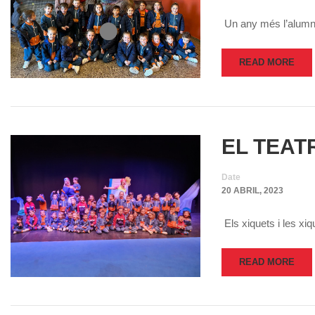
Un any més l’alumnat
READ MORE
EL TEAT
Date
20 ABRIL, 2023
Els xiquets i les xi
READ MORE