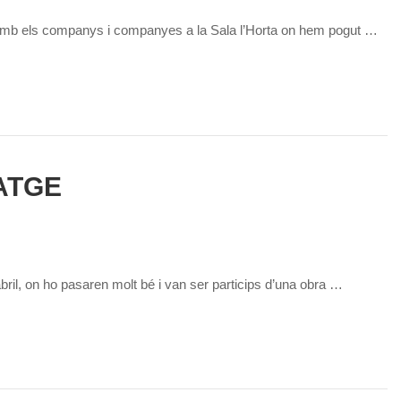
xida amb els companys i companyes a la Sala l’Horta on hem pogut …
ATGE
abril, on ho pasaren molt bé i van ser particips d’una obra …