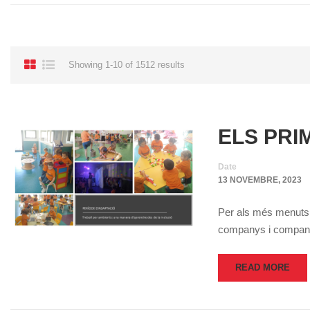
Showing 1-10 of 1512 results
ELS PRI
Date
13 NOVEMBRE, 2023
Per als més menuts 
companys i companye
READ MORE