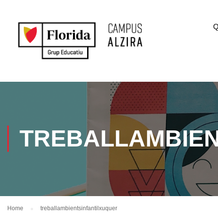
Q
TREBALLAMBIEN
Home
treballambientsinfantilxuquer