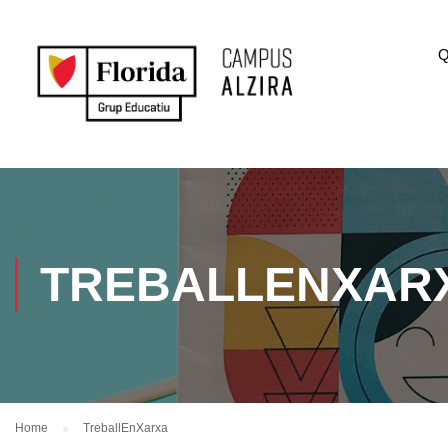
Q
TREBALLENXAR
Home
TreballEnXarxa