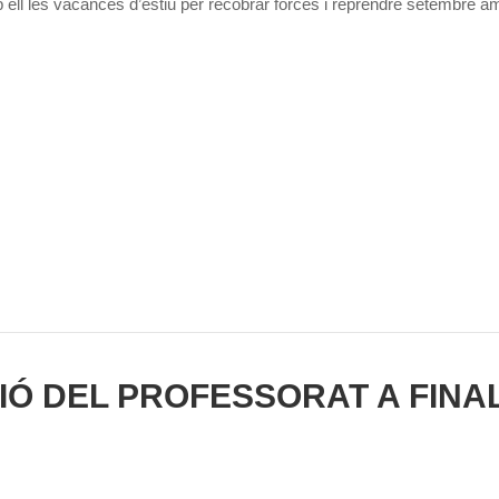
amb ell les vacances d’estiu per recobrar forces i reprendre setembre a
Ó DEL PROFESSORAT A FINA