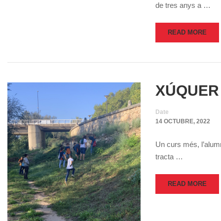
de tres anys a …
READ MORE
XÚQUER 
Date
14 OCTUBRE, 2022
Un curs més, l’alumn
tracta …
READ MORE