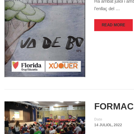
Ha arribat juliol i 
l’enllaç del …
READ MORE
FORMACI
Date
14 JULIOL, 2022