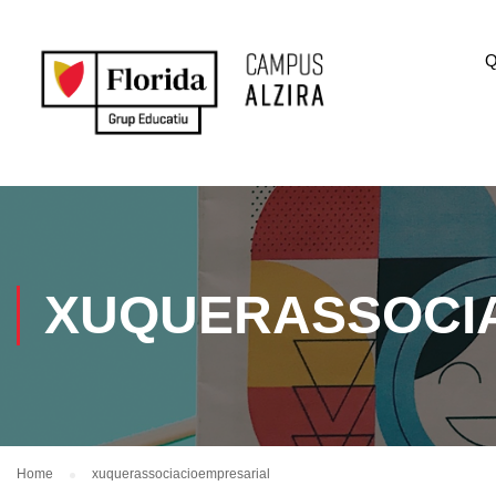
Q
XUQUERASSOCI
Home
xuquerassociacioempresarial