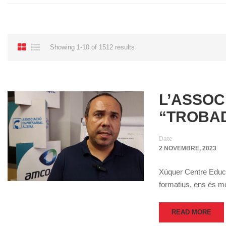
Showing 1-10 of 1512 results
L’ASSOC
“TROBAD
Date
2 NOVEMBRE, 2023
Xúquer Centre Educat
formatius, ens és mol
READ MORE