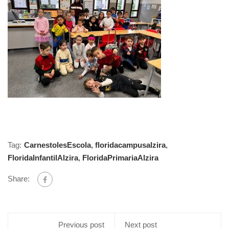
Tag:
CarnestolesEscola
,
floridacampusalzira
,
FloridaInfantilAlzira
,
FloridaPrimariaAlzira
Share:
Previous post
Next post