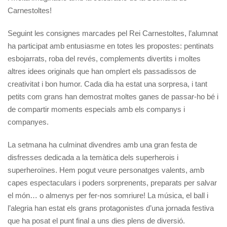
Carnestoltes!
Seguint les consignes marcades pel Rei Carnestoltes, l’alumnat
ha participat amb entusiasme en totes les propostes: pentinats
esbojarrats, roba del revés, complements divertits i moltes
altres idees originals que han omplert els passadissos de
creativitat i bon humor. Cada dia ha estat una sorpresa, i tant
petits com grans han demostrat moltes ganes de passar-ho bé i
de compartir moments especials amb els companys i
companyes.
La setmana ha culminat divendres amb una gran festa de
disfresses dedicada a la temàtica dels superherois i
superheroïnes. Hem pogut veure personatges valents, amb
capes espectaculars i poders sorprenents, preparats per salvar
el món… o almenys per fer-nos somriure! La música, el ball i
l’alegria han estat els grans protagonistes d’una jornada festiva
que ha posat el punt final a uns dies plens de diversió.