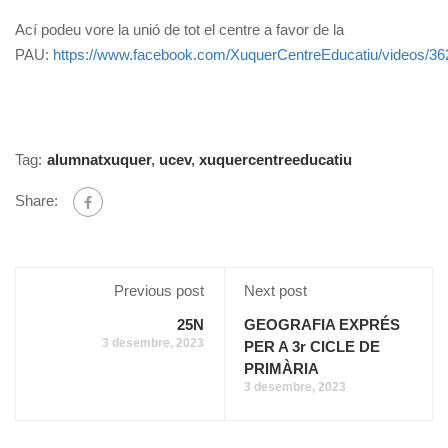
Ací podeu vore la unió de tot el centre a favor de la
PAU:
https://www.facebook.com/XuquerCentreEducatiu/videos/3
Tag:
alumnatxuquer
,
ucev
,
xuquercentreeducatiu
Share:
Previous post
Next post
25N
GEOGRAFIA EXPRÉS
3 desembre, 2023
PER A 3r CICLE DE
PRIMÀRIA
3 desembre, 2023