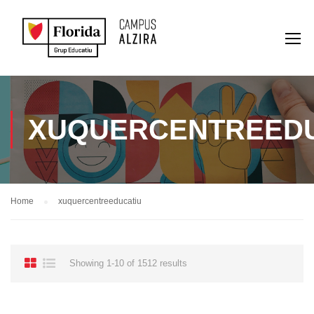
XUQUERCENTREEDU
Home
xuquercentreeducatiu
Showing 1-10 of 1512 results