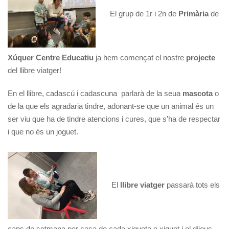
El grup de 1r i 2n de
Primària
de
Xúquer Centre Educatiu
ja hem començat el nostre
projecte
del llibre viatger!
En el llibre, cadascú i cadascuna parlarà de la seua
mascota
o
de la que els agradaria tindre, adonant-se que un animal és un
ser viu que ha de tindre atencions i cures, que s’ha de respectar
i que no és un joguet.
El
llibre viatger
passarà tots els
caps de setmana per casa de cada xiqueta o xiquet i el dijous