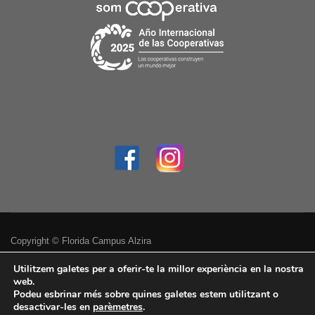
Copyright © Florida Campus Alzira
Política de privacitat
Utilitzem galetes per a oferir-te la millor experiència en la nostra
web.
Podeu esbrinar més sobre quines galetes estem utilitzant o
Avís legal
desactivar-les en
parèmetres
.