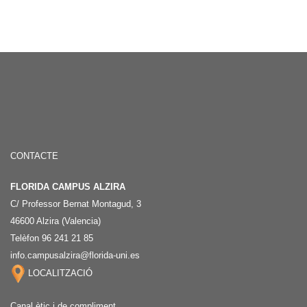
CONTACTE
FLORIDA CAMPUS ALZIRA
C/ Professor Bernat Montagud, 3
46600 Alzira (Valencia)
Telèfon 96 241 21 85
info.campusalzira@florida-uni.es
LOCALITZACIÓ
Canal ètic i de compliment