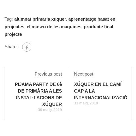
Tag:
alumnat primaria xuquer
,
aprenentatge basat en
projectes
,
el museu de les maquines
,
producte final
projecte
Share:
Previous post
Next post
PIJAMA PARTY DE 6è
XÚQUER EN EL CAMÍ
DE PRIMÀRIA A LES
CAP A LA
INSTAL·LACIONS DE
INTERNACIONALIZACIÓ
31 maig, 2019
XÚQUER
30 maig, 2019