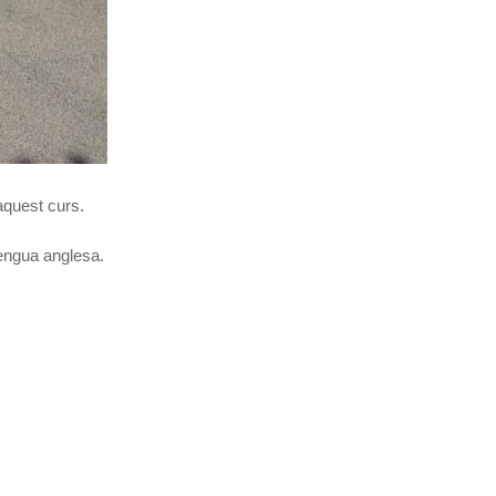
aquest curs.
lengua anglesa.
s