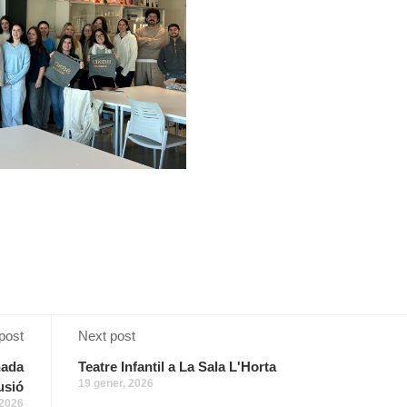
post
Next post
nada
Teatre Infantil a La Sala L'Horta
19 gener, 2026
usió
 2026