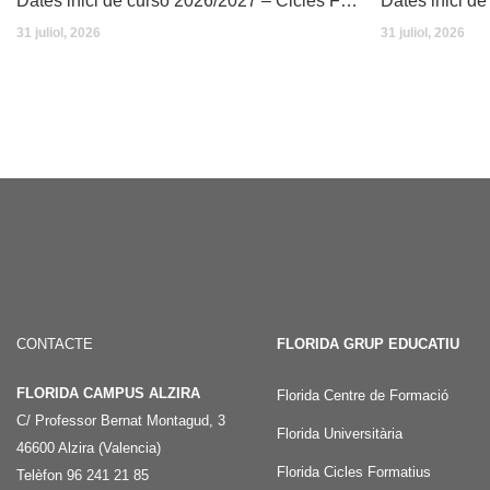
Dates inici de curso 2026/2027 – Cicles Formatius
31 juliol, 2026
31 juliol, 2026
CONTACTE
FLORIDA GRUP EDUCATIU
FLORIDA CAMPUS ALZIRA
Florida Centre de Formació
C/ Professor Bernat Montagud, 3
Florida Universitària
46600 Alzira (Valencia)
Florida Cicles Formatius
Telèfon 96 241 21 85