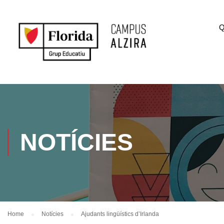
Q
NOTÍCIES
Home
Notícies
Ajudants lingüístics d’Irlanda