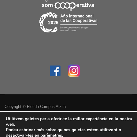
Copyright © Florida Campus Alzira
Política de privacitat
Utilitzem galetes per a oferir-te la millor experiència en la nostra
web.
Podeu esbrinar més sobre quines galetes estem utilitzant o
Avís legal
desactivar-les en
parèmetres
.